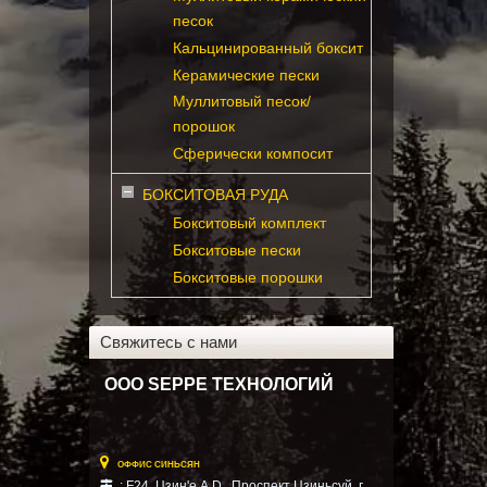
песок
Кальцинированный боксит
Керамические пески
Муллитовый песок/
порошок
Сферически компосит
БОКСИТОВАЯ РУДА
Бокситовый комплект
Бокситовые пески
Бокситовые порошки
Свяжитесь с нами
ООО SEPPE ТЕХНОЛОГИЙ

ОФФИС СИНЬСЯН
: F24, Цзин'е A.D., Проспект Цзиньсуй, г.
