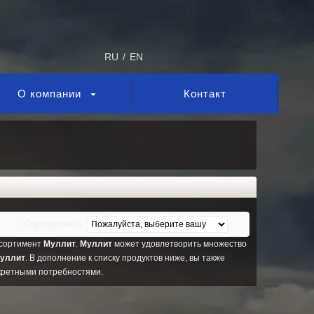
RU
/
EN
О компании
Контакт
Сортировать
ссортимент
Муллит
.
Муллит
может удовлетворить множество
уллит
. В дополнение к списку продуктов ниже, вы также
нкретными потребностями.