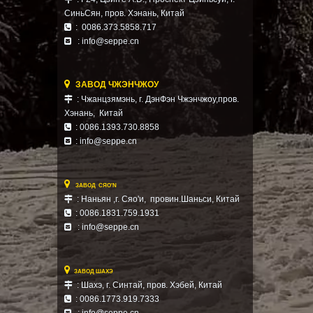
СиньСян,
пров. Хэнань,
Китай
: 0086.373.5858.717

: info@seppe.cn


ЗАВОД ЧЖЭНЧЖОУ
: Чжанцзямэнь, г. ДэнФэн Чжэнчжоу,пров.

Хэнань, Китай
: 0086.1393.730.8858

:
info@seppe.cn


ЗАВОД СЯО'N
: Наньян ,г. Сяо'и, провин.Шаньси, Китай

: 0086.1831.759.1931

: info@seppe.cn


ЗАВОД ШАХЭ
: Шахэ, г. Синтай, пров. Хэбей,
Китай

: 0086.1773.919.7333

: info@seppe.cn
