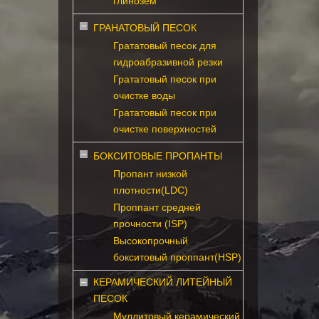
глинозем
ГРАНАТОВЫЙ ПЕСОК
Грататовый песок для
гидроабразивной резки
Грататовый песок при
очистке воды
Грататовый песок при
очистке поверхностей
БОКСИТОВЫЕ ПРОПАНТЫ
Пропант низкой
плотности(LDC)
Проппант средней
прочности (ISP)
Высокопрочный
бокситовый проппант(HSP)
КЕРАМИЧЕСКИЙ ЛИТЕЙНЫЙ
ПЕСОК
Муллитовый керамический