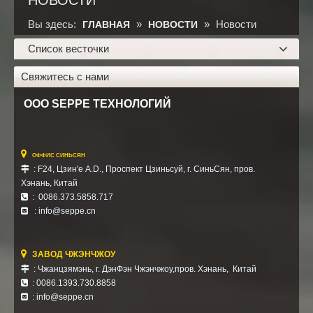
НОВОСТИ
Вы здесь:
»
»
Новости
ГЛАВНАЯ
НОВОСТИ
индустрии
Список весточки
Свяжитесь с нами
ООО SEPPE ТЕХНОЛОГИЙ

ОФФИС СИНЬСЯН
: F24, Цзин'е A.D., Проспект Цзиньсуй, г. СиньСян,
пров.

Хэнань,
Китай
: 0086.373.5858.717

: info@seppe.cn


ЗАВОД ЧЖЭНЧЖОУ
: Чжанцзямэнь, г. ДэнФэн Чжэнчжоу,пров. Хэнань, Китай

: 0086.1393.730.8858

:
info@seppe.cn
