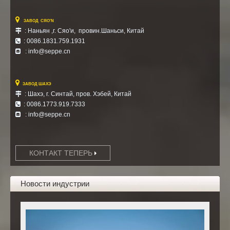

ЗАВОД СЯО'N
: Наньян ,г. Сяо'и, провин.Шаньси, Китай

: 0086.1831.759.1931

: info@seppe.cn


ЗАВОД ШАХЭ
: Шахэ, г. Синтай, пров. Хэбей,
Китай

: 0086.1773.919.7333

: info@seppe.cn

КОНТАКТ ТЕПЕРЬ
Новости индустрии