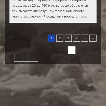
полых частиц сферической формы размером в
пределах от 20 до 450 мкм, которые образуются
при высокотемпературном факельном обжиге
глинистых отложений осадочных пород. В насто
1
2
3
4
5
»
всего5страниц доходить Страница
определение