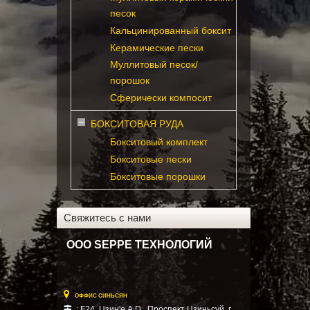
песок
Кальцинированный боксит
Керамические пески
Муллитовый песок/
порошок
Сферически компосит
БОКСИТОВАЯ РУДА
Бокситовый комплект
Бокситовые пески
Бокситовые порошки
Свяжитесь с нами
ООО SEPPE ТЕХНОЛОГИЙ

ОФФИС СИНЬСЯН
: F24, Цзин'е A.D., Проспект Цзиньсуй, г.
