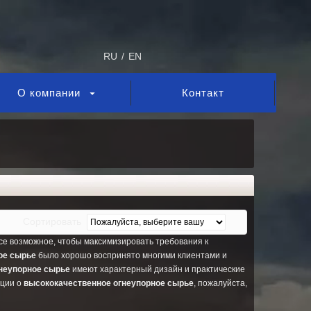
RU
/
EN
О компании
Контакт
Сортировать
се возможное, чтобы максимизировать требования к
ое сырье
было хорошо воспринято многими клиентами и
неупорное сырье
имеют характерный дизайн и практические
ации о
высококачественное огнеупорное сырье
, пожалуйста,