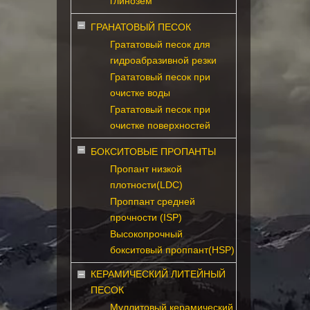
глинозем
ГРАНАТОВЫЙ ПЕСОК
Грататовый песок для
гидроабразивной резки
Грататовый песок при
очистке воды
Грататовый песок при
очистке поверхностей
БОКСИТОВЫЕ ПРОПАНТЫ
Пропант низкой
плотности(LDC)
Проппант средней
прочности (ISP)
Высокопрочный
бокситовый проппант(HSP)
КЕРАМИЧЕСКИЙ ЛИТЕЙНЫЙ
ПЕСОК
Муллитовый керамический