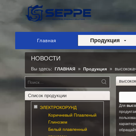
Продукция
Главная
НОВОСТИ
Вы здесь:
»
»
высококач
ГЛАВНАЯ
Продукция
высокок
Список продукции
Для
высо
ЭЛЕКТРОКОРУНД
продуктам
Коричневый Плавленый
пользова
Глинозем
характер
Белый плавленный
обращайт