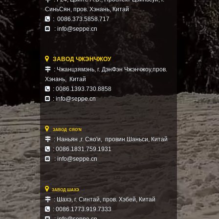
СиньСян,
пров. Хэнань,
Китай
: 0086.373.5858.717

: info@seppe.cn


ЗАВОД ЧЖЭНЧЖОУ
: Чжанцзямэнь, г. ДэнФэн Чжэнчжоу,пров.

Хэнань, Китай
: 0086.1393.730.8858

:
info@seppe.cn


ЗАВОД СЯО'N
: Наньян ,г. Сяо'и, провин.Шаньси, Китай

: 0086.1831.759.1931

: info@seppe.cn


ЗАВОД ШАХЭ
: Шахэ, г. Синтай, пров. Хэбей,
Китай

: 0086.1773.919.7333

: info@seppe.cn
