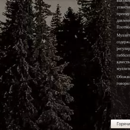
высоко
углисто
преиму
давлени
Плотно
Муллит
содерж
регули
гиббси
качеств
муллит
Обожже
говори
Горяч