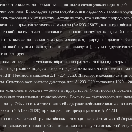
венно, что высокоглиноземистые шамотные изделия удовлетворяют рабо
 чем обычные. В последнее время потребность в изделиях с высоким сод
лять требования к их качеству. Исходя из тогб, что качество природног
венного сырья: синтетического муллита (3Al203-2Si02), клинкера, обож
ые свойства сырья для производства высокоглиноземистых изделий показ
льным высокоглиноземистым сырьем являются; природный диаспор, бокс
анитовой группы (кианит, силлиманит, андалузит), алунд и другие синт
 импортирует.
ровые минералы по условиям образования разделяются на гидротермаль
ллитсодержащих породах, вторые представлены высокоглиноземистыми с
е КНР. Плотность диаспора 3,1 ~ 3,4 г/см3. Диаспор, находящийся в пир
ом. Огнеупорность чистого диаспора при А1203-Н20 составляет 1920—20
ые компоненты боксита — бёмит и гидраргиллит (или гиббсит). Бокситы 
еменным повышением глиноземности. Бокситы — светлосерого или пепе
ю глину. Обычно в качестве примесей содержат небольшое количество же
гиллит (Y-A1203-3H20) при нагревании превращаются в А-А1203.
лы силлиманитовой группы обозначаются одинаковой химической формуло
нит, андалузит и кианит. Силлиманит характеризуется игольчатой струк