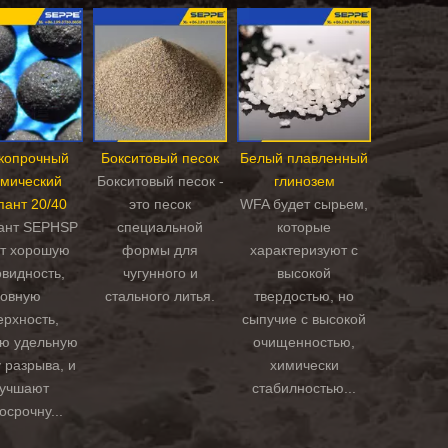
копрочный
Бокситовый песок
Белый плавленный
амический
Бокситовый песок -
глинозем
пант 20/40
это песок
WFA будет сырьем,
ант SEPHSP
специальной
которые
т хорошую
формы для
характеризуют с
видность,
чугунного и
высокой
овную
стального литья.
твердостью, но
ерхность,
сыпучие с высокой
ую удельную
очищенностью,
 разрыва, и
химически
учшают
стабилностью...
осрочну...