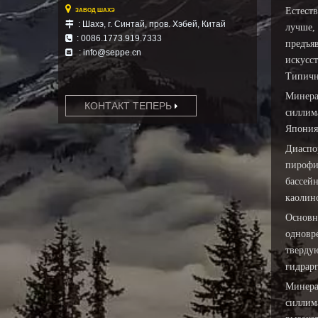

Естест
ЗАВОД ШАХЭ
: Шахэ, г. Синтай, пров. Хэбей,
Китай

лучше,
: 0086.1773.919.7333

предъяв
: info@seppe.cn

искусст
Типичн
Минера
КОНТАКТ ТЕПЕРЬ
силлим
Япония
Диаспо
пирофи
бассейн
каолин
Основн
одновр
тверду
гидрар
Минера
силлима