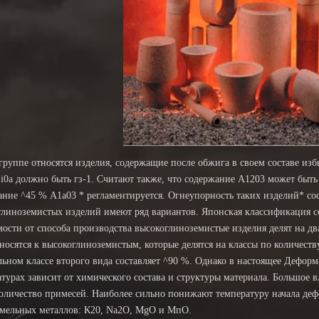
 группе относятся изделия, содержащие после обжига в своем составе из
Si0a должно быть гз-1. Считают также, что содержание А1203 может бы
ание ^45 % А1а03 * регламентируется. Огнеупорность таких изделий* сос
линоземистых изделий имеют ряд вариантов. Японская классификация сог
мости от способа производства высокоглиноземистые изделия делят на д
носятся к высокоглиноземистым, которые делятся на классы по количест
льном классе второго вида составляет ^90 %. Однако в настоящее Дефо
атурах зависит от химического состава и структуры материала. Большо
количество примесей. Наиболее сильно понижают температуру начала де
емельных металлов: К20, Na2O, MgO и МпО.