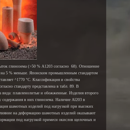
быток глинозема (>50 % А1203 согласно 68). Отношение
ть на 5 % меньше. Японским промышленным стандартом
тавляет ^1770 °С. Классификация и свойства
ласно стандарту представлена в табл. 89. В
ва вида: плавленолитые и обожженные. Изделия второго
ву содержания в них глинозема. Наличие Аl203 в
рмация шамотных изделий под нагрузкой при высоких
е влияние на деформацию шамотных изделий оказывают
формации под нагрузкой примеси окислов щелочных и