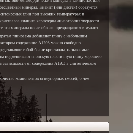
контактово-метаморфический минерал в глинистых или
 бесцветный минерал. Кианит (или дистен) образуется
ситоносных глин при высоких температурах и
кристаллов кианита характерна анизотропия твердости.
се эти минералы после обжига превращаются в муллит.
дратам глинозема добавляют глину с небольшим
 котором содержание А1203 можно свободно
представляют собой белые кристаллы, называемые
 ним подмешивают японскую пластичную глину хорошего
 в зависимости от содержания А1а03 в синтетическом
ачестве компонентов огнеупорных смесей, о чем