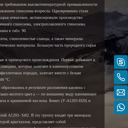
чим требованием высокотемпературной промышленности
ержанием глинозема возросла. Одновременно стали
о сырья невысокое, активизировали производство
женного глинозема, электроплавленого глинозема.
аны в табл. 90.
иты, глиноземистые сланцы, а также минералы
етические материалы. Большую часть природного сырья
ные и приморского происхождения. Первые добывают в
ланцами, которые залегают в каменноугольном
офиллитовых породах, залегает вместе с белым
00 °С.
образовались в результате разложения каолина с
льно-желтого цвет.а — по внешнему виду напоминают
леза и кремниевой кислоты. Бемит (У-А1203-Н20) и
й А1203- Si02. В эту группу входят три минерала:
турой кристаллов, представляет собой