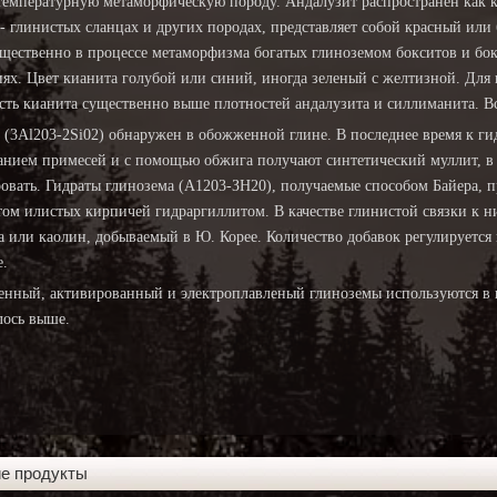
температурную метаморфическую породу. Андалузит распространен как 
- глинистых сланцах и других породах, представляет собой красный или
щественно в процессе метаморфизма богатых глиноземом бокситов и бок
ях. Цвет кианита голубой или синий, иногда зеленый с желтизной. Для 
сть кианита существенно выше плотностей андалузита и силлиманита. В
 (3Al203-2Si02) обнаружен в обожженной глине. В последнее время к ги
анием примесей и с помощью обжига получают синтетический муллит, в
ровать. Гидраты глинозема (А1203-ЗН20), получаемые способом Байера, 
том илистых кирпичей гидраргиллитом. В качестве глинистой связки к
а или каолин, добываемый в Ю. Корее. Количество добавок регулируется
е.
нный, активированный и электроплавленый глиноземы используются в к
лось выше.
ие продукты