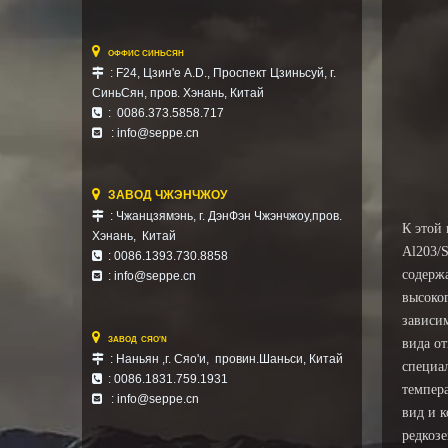

ОФФИС СИНЬСЯН
: F24, Цзин'е A.D., Проспект Цзиньсуй, г.

СиньСян,
пров. Хэнань,
Китай
: 0086.373.5858.717

: info@seppe.cn


ЗАВОД ЧЖЭНЧЖОУ
: Чжанцзямэнь, г. ДэнФэн Чжэнчжоу,пров.

К этой
Хэнань, Китай
Al203/
: 0086.1393.730.8858

содерж
:
info@seppe.cn

высоког
зависи

ЗАВОД СЯО'N
вида от
: Наньян ,г. Сяо'и, провин.Шаньси, Китай

специа
: 0086.1831.759.1931

темпер
: info@seppe.cn

вид и 
редкоз