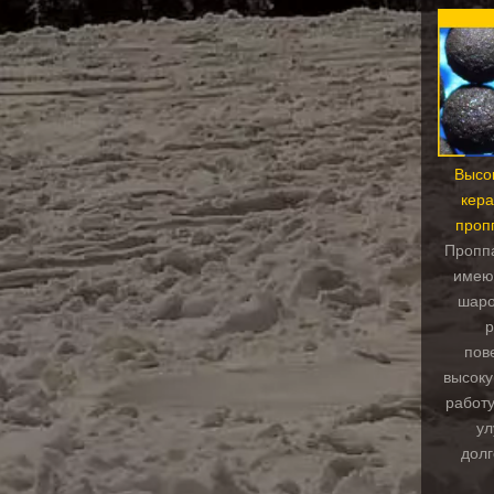
Высо
кер
проп
Пропп
имею
шаро
р
пов
высок
работу
ул
долг